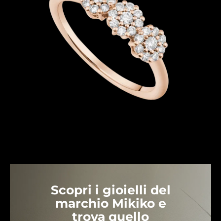
Scopri i gioielli del
marchio Mikiko e
trova quello