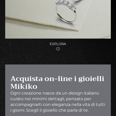
ESPLORA
Acquista on-line i gioielli
Mikiko
Ogni creazione nasce da un design italiano
curato nei minimi dettagli, pensato per
accompagnarti con eleganza nella vita di tutti
i giorni. Scegli il gioiello che parla di te.